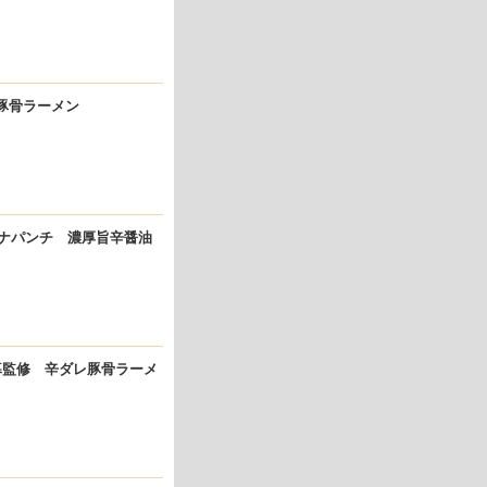
な豚骨ラーメン
ナパンチ 濃厚旨辛醤油
暮監修 辛ダレ豚骨ラーメ