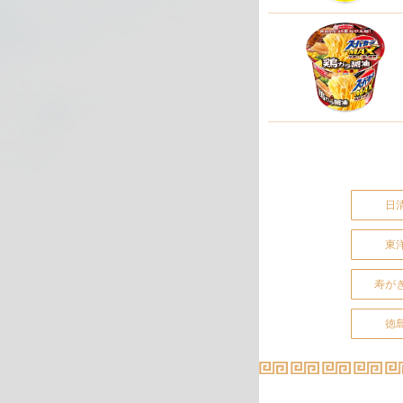
日
東
寿が
徳