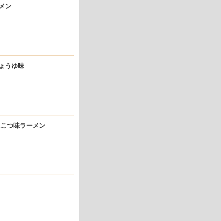
メン
しょうゆ味
んこつ味ラーメン