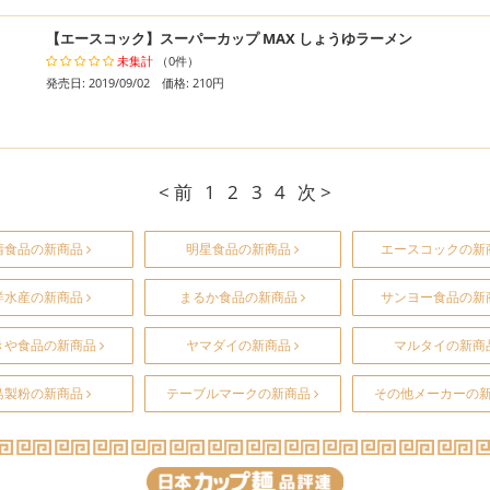
【エースコック】スーパーカップ MAX しょうゆラーメン
未集計
（0件）
発売日: 2019/09/02 価格: 210円
< 前
1
2
3
4
次 >
清食品の新商品
明星食品の新商品
エースコックの新
洋水産の新商品
まるか食品の新商品
サンヨー食品の新
きや食品の新商品
ヤマダイの新商品
マルタイの新商
島製粉の新商品
テーブルマークの新商品
その他メーカーの