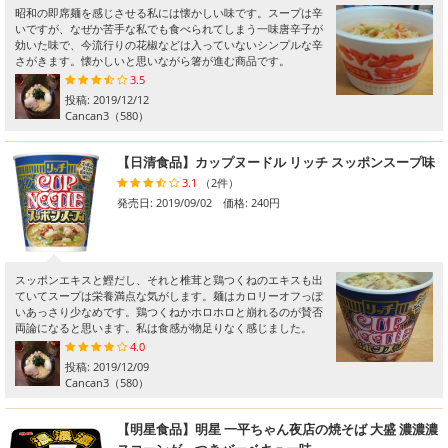
昭和の即席麺を感じさせる私には懐かしい味です。スープは辛
いですが、なぜか苦手な私でも食べられてしまう一味唐辛子が
効いた味で、今流行りの花椒などは入っていないシンプルな辛
さがきます。懐かしいと思いながら箸が進む商品です。
3.5
投稿:
2019/12/12
Cancan3
（580）
【日清食品】カップヌードル リッチ スッポンスープ味
3.1
（2件）
発売日: 2019/09/02 価格: 240円
スッポンエキスと鰹だし、それと椎茸と鶏つくねのエキスも出
ていてスープは栄養満点な気がします。麺はカロリーオフっぽ
いあっさり少なめです。鶏つくねかホロホロと崩れるのが賛否
両論になると思います。私は食感が物足りなく感じました。
4.0
投稿:
2019/12/09
Cancan3
（580）
【明星食品】明星 一平ちゃん夜店の焼そば 大盛 濃濃濃