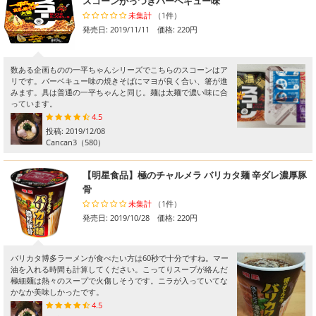
スコーンがっつきバーベキュー味
未集計
（1件）
発売日: 2019/11/11 価格: 220円
数ある企画ものの一平ちゃんシリーズでこちらのスコーンはア
リです。バーベキュー味の焼きそばにマヨが良く合い、箸が進
みます。具は普通の一平ちゃんと同じ。麺は太麺で濃い味に合
っています。
4.5
投稿:
2019/12/08
Cancan3
（580）
【明星食品】極のチャルメラ バリカタ麺 辛ダレ濃厚豚
骨
未集計
（1件）
発売日: 2019/10/28 価格: 220円
バリカタ博多ラーメンが食べたい方は60秒で十分ですね。マー
油を入れる時間も計算してください。こってりスープが絡んだ
極細麺は熱々のスープで火傷しそうです。ニラが入っていてな
かなか美味しかったです。
4.5