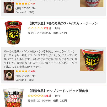
4.0
投稿:
2020/01/14
Cancan3
（580）
【東洋水産】7種の野菜のスパイスカレーラーメン
未集計
（1件）
発売日: 2019/08/26 価格: 220円
その名の通りスパイスが効いている欧風カレーのラーメンで
す。中太ちぢれ麺とドライベジタブルがふんだんに入っていて
食べごたえがあります。辛いのが苦手な私は汗をかきながら食
べました。最後に残ったスープにご飯とチーズを入れてリゾッ
ト風にしても美味しかったです。
4.0
投稿:
2020/01/11
Cancan3
（580）
【日清食品】カップヌードル ビッグ 謎肉祭
未集計
（1件）
発売日: 2019/09/16 価格: 220円