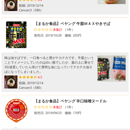
投稿:
2019/12/14
Cancan3
（580）
【まるか食品】ペヤング 牛脂ＭＡＸやきそば
未集計
（1件）
発売日: 2019/10/28 価格: 205円
味は油そばです。一口食べると唇がテカテカです。牛脂という
ことでイメージしていたのは白い脂でしたが、蓋の上に乗せて
3分放置していたら溶けて透明な油になっていてテカテカ油そ
ばになってしまいました。
4.5
投稿:
2019/12/14
Cancan3
（580）
【まるか食品】ペヤング 辛口味噌ヌードル
未集計
（1件）
発売日: 2019/09/23 価格: 170円