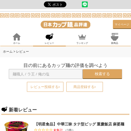
マイページ
ホーム
レビュー
ランキング
新商品
ホーム
> レビュー
目の前にあるカップ麺の評価を調べよう
検索する
レビュー投稿する
商品登録する
新着レビュー
【明星食品】中華三昧 タテ型ビッグ 重慶飯店 麻婆麺
未集計
（1件）