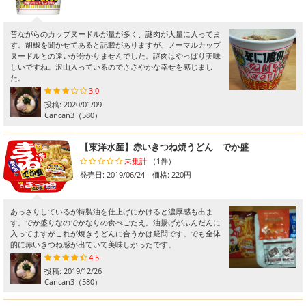
昔ながらのカップヌードルが量が多く、謎肉が大量に入ってま
す。胡椒を聞かせてあると記載がありますが、ノーマルカップ
ヌードルとの違いが分かりませんでした。謎肉はやっぱり美味
しいですね。沢山入っているのでささやかな幸せを感じまし
た。
3.0
投稿:
2020/01/09
Cancan3
（580）
【東洋水産】赤いきつね焼うどん でか盛
未集計
（1件）
発売日: 2019/06/24 価格: 220円
あっさりしているが特製油を仕上げにかけると濃厚感も出ま
す。でか盛りなのでかなりの食べごたえ。油揚げがふんだんに
入ってますがこれが焼きうどんに合うかは疑問です。でも全体
的に赤いきつね感が出ていて美味しかったです。
4.5
投稿:
2019/12/26
Cancan3
（580）