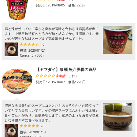
発売日: 2019/08/05 価格: 223円
麻と辣が効いていて辛さと痺れが旨味と合わさり麻婆感が出て
ます。中華三昧特有のとろみが麺と絡んでかなり濃厚です。辛
いのが苦手な私はスープまで完食出来ませんでした。
4.0
投稿:
2020/01/21
Cancan3
（580）
【ヤマダイ】凄麺 魚介豚骨の逸品
未集計
（1件）
発売日: 2019/10/07 価格: 220円
濃厚な豚骨醤油のスープはコクとだしのまろやかさが際立って
いてとても美味しいです。その濃厚スープに合わせた極太麺も
食べごたえがあり、食欲を増します。家系のような海苔が味変
となり飽きずに食べられます。
5.0
投稿:
2020/01/19
Cancan3
（580）