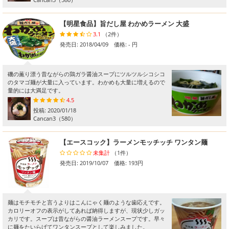
【明星食品】旨だし屋 わかめラーメン 大盛
3.1
（2件）
発売日: 2018/04/09 価格: - 円
磯の薫り漂う昔ながらの鶏ガラ醤油スープにツルツルシコシコ
のタマゴ麺が大量に入っています。わかめも大量に増えるので
量的には大満足です。
4.5
投稿:
2020/01/18
Cancan3
（580）
【エースコック】ラーメンモッチッチ ワンタン麺
未集計
（1件）
発売日: 2019/10/07 価格: 193円
麺はモチモチと言うよりはこんにゃく麺のような歯応えです。
カロリーオフの表示がしてあれば納得しますが、現状少しガッ
カリです。スープは昔ながらの醤油ラーメンスープです。早々
に麺をたいらげてワンタンスープとして楽しみました。