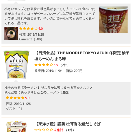
小さいカップとは裏腹に麺と具がぎっしり入っていて食べごた
えがあります。ゴマがベースのスープには花椒が気持ち入って
いて少し痺れを感じます。辛いのが苦手な私でも美味しく食べ
られる一品です。
4.0
投稿:
2019/11/28
Cancan3
（580）
【日清食品】THE NOODLE TOKYO AFURI 冬限定 柚子
塩らーめん まろ味
3.9
（2件）
発売日: 2019/11/04 価格: 220円
柚子の香る塩ラーメン！ 昼よりかは夜に食べる事をオススメ
飲んだ後にあっさりしたこのラーメンは格別
5.0
投稿:
2019/11/26
ゲスト
（1）
【東洋水産】謹製 松茸香る鱧だしそば
未集計
（1件）