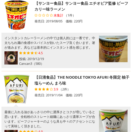
【サンヨー食品】サンヨー食品 エチオピア監修 ビーフ
カリー味ラーメン
未集計
（1件）
発売日: 2019/08/05 価格: 220円
インスタントカレーラーメンの中では個人的には一番です。中
太ちちれ麺の食感やスパイスが効いたスープ良く合います。箸
が進みます。具などは基本的にインスタント感を感じます。
4.5
投稿:
2019/12/19
Cancan3
（580）
【日清食品】THE NOODLE TOKYO AFURI 冬限定 柚子
塩らーめん まろ味
3.9
（2件）
発売日: 2019/11/04 価格: 220円
最後に入れる油があっさりの中に濃厚さとコクが増していると
思います。全粒粉のストレート細麺にあっさり濃厚スープが合
います。ビーフジャーキーのような具も中々のアクセントにな
って美味しく頂きました。
4.0