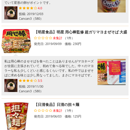
ていて星形の卵がポイントです。
4.0
投稿:
2019/12/03
Cancan3
（580）
【明星食品】明星 用心棒監修 超ガリマヨまぜそば 大盛
未集計
（1件）
発売日: 2019/09/09 価格: 230円
私は用心棒のませそばを食べたことはありませんがマヨネーズ
が全面に主張されていて、初めて食べる味でした。中々のマヨ
ラーな私も少しくどいと感じるくらいです。私の中ではまぜそ
ばに求める味とは少し異なってました。まさにマヨそばです。
3.5
投稿:
2019/11/30
Cancan3
（580）
【日清食品】日清の担々麺
未集計
（1件）
発売日: 2019/06/03 価格: 125円