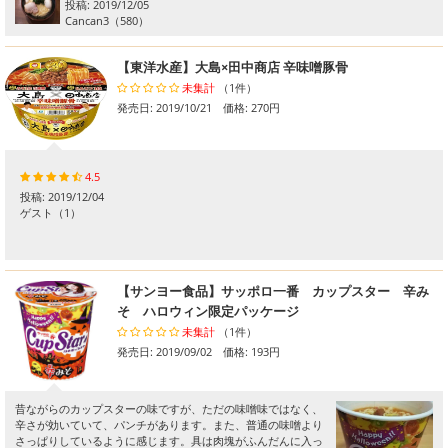
投稿:
2019/12/05
Cancan3
（580）
【東洋水産】大島×田中商店 辛味噌豚骨
未集計
（1件）
発売日: 2019/10/21 価格: 270円
4.5
投稿:
2019/12/04
ゲスト
（1）
【サンヨー食品】サッポロ一番 カップスター 辛み
そ ハロウィン限定パッケージ
未集計
（1件）
発売日: 2019/09/02 価格: 193円
昔ながらのカップスターの味ですが、ただの味噌味ではなく、
辛さが効いていて、パンチがあります。また、普通の味噌より
さっぱりしているように感じます。具は肉塊がふんだんに入っ