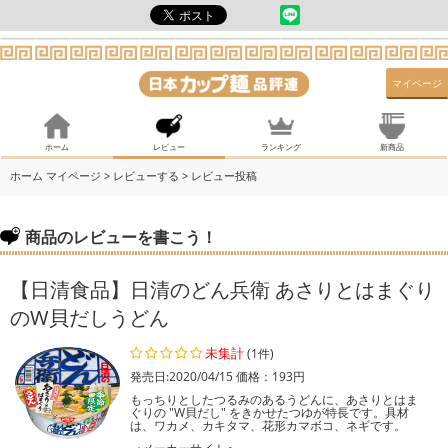
マイページ
ホーム
レビュー
ランキング
新商品
ホーム
マイページ
> レビューする
> レビュー投稿
商品のレビューを書こう！
【日清食品】日清のどん兵衛 あさりとはまぐり
のW貝だしうどん
未集計
(1件)
発売日:2020/04/15 価格：193円
もっちりとしたつるみのあるうどんに、あさりとはま
ぐりの "W貝だし" をきかせたつゆが特長です。具材
は、ワカメ、カキタマ、花形カマボコ、ネギです。