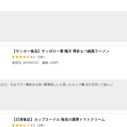
【サンヨー食品】サッポロ一番 蟻月 博多もつ鍋風ラーメン
4.4
（5件）
発売日: 2019/01/21 価格: 235円
けど、今までで一番好きな味 1番美味しいと思ったカップ麺 ぜひ又売って欲しい
【日清食品】カップヌードル 海老の濃厚トマトクリーム
3.3
（2件）