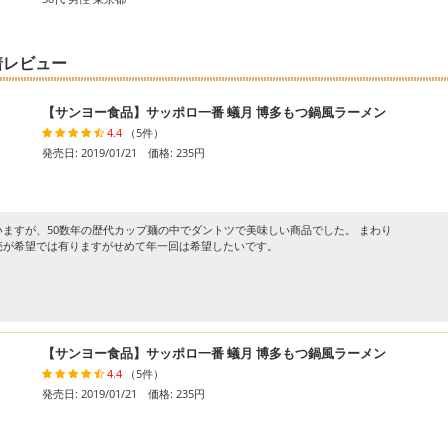
着レビュー
【サンヨー食品】サッポロ一番 蟻月 博多もつ鍋風ラーメン
4.4
（5件）
発売日: 2019/01/21 価格: 235円
ますが、50数年の歴代カップ麺の中でダントツで美味しい商品でした。 まわり
売が希望では有りますがせめて年一回は希望したいです。
【サンヨー食品】サッポロ一番 蟻月 博多もつ鍋風ラーメン
4.4
（5件）
発売日: 2019/01/21 価格: 235円