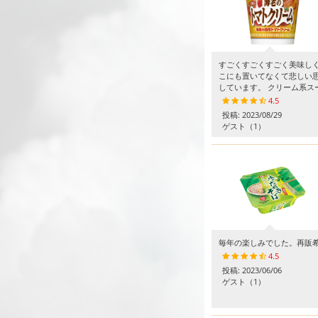
すごくすごくすごく美味し
こにも置いてなくて悲しい
しています。 クリーム系ス
4.5
投稿:
2023/08/29
ゲスト
（1）
毎年の楽しみでした。再販
4.5
投稿:
2023/06/06
ゲスト
（1）