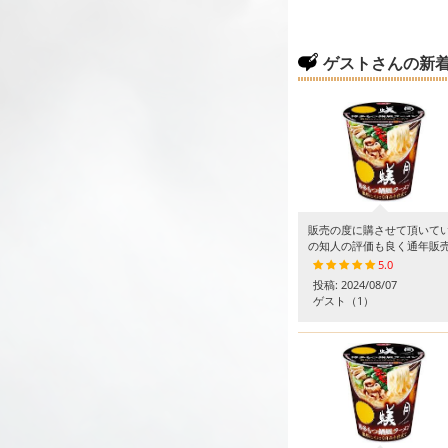
ゲストさんの新
販売の度に購させて頂いてい
の知人の評価も良く通年販
5.0
投稿:
2024/08/07
ゲスト
（1）