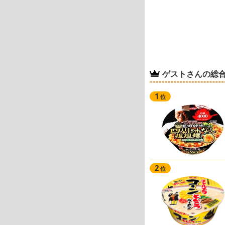
ゲストさんの総
1
位
2
位