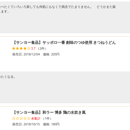
食べたくていろいろ探しても何処にもなくて残念でたまりません。 どうかまた販
します。
【サンヨー食品】サッポロ一番 創味のつゆ使用 きつねうどん
3.7
（2件）
発売日: 2018/12/04 価格: 205円
べたくなる。
【サンヨー食品】和ラー 博多 鶏の水炊き風
未集計
（1件）
発売日: 2018/10/15 価格: 180円