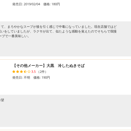
発売日: 2019/02/04 価格: 180円
くて、まろやかなスープが後を引く感じで中毒になっていました。現在店舗ではど
思いをしていましたが、ラクサが出て、似たような感動を覚えたのでそちらで我慢
ープで一番美味しい。
【その他メーカー】大黒 冷したぬきそば
3.5
（2件）
発売日: 不明 価格: 190円
希望