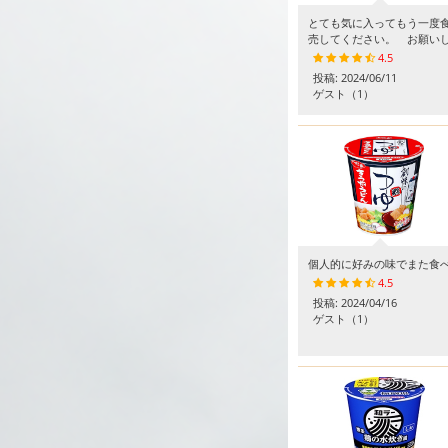
とても気に入ってもう一度
売してください。 お願い
4.5
投稿:
2024/06/11
ゲスト
（1）
個人的に好みの味でまた食
4.5
投稿:
2024/04/16
ゲスト
（1）